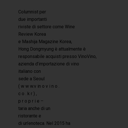
Columnist per
due importanti
riviste di settore come Wine
Review Korea
e Mashija Magazine Korea,
Hit enter to search or ESC to close
Hong Dongmyung è attualmente è
responsabile acquisti presso VinoVino,
azienda d’importazione di vino
italiano con
sede a Seoul
( w w w.v in o v i n o .
c o . k r ) ,
p r o p r i e –
taria anche di un
ristorante e
di un’enoteca. Nel 2015 ha