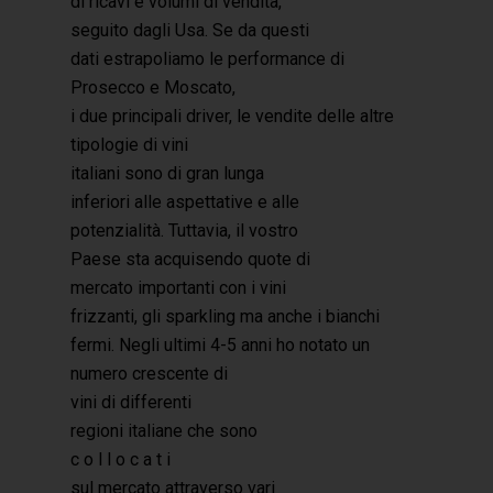
di ricavi e volumi di vendita,
seguito dagli Usa. Se da questi
dati estrapoliamo le performance di
Prosecco e Moscato,
i due principali driver, le vendite delle altre
tipologie di vini
italiani sono di gran lunga
inferiori alle aspettative e alle
potenzialità. Tuttavia, il vostro
Paese sta acquisendo quote di
mercato importanti con i vini
frizzanti, gli sparkling ma anche i bianchi
fermi. Negli ultimi 4-5 anni ho notato un
numero crescente di
vini di differenti
regioni italiane che sono
c o l l o c a t i
sul mercato attraverso vari