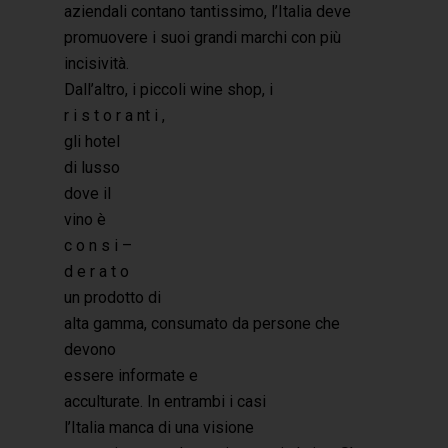
aziendali contano tantissimo, l’Italia deve
promuovere i suoi grandi marchi con più
incisività.
Dall’altro, i piccoli wine shop, i
r i s t o r a nt i ,
gli hotel
di lusso
dove il
vino è
c o n s i –
d e r a t o
un prodotto di
alta gamma, consumato da persone che
devono
essere informate e
acculturate. In entrambi i casi
l’Italia manca di una visione