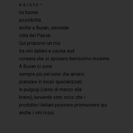
e s i s t o –
no buone
possibilità
anche a Busan, seconda
città del Paese.
Qui proporrei un mix
tra vini italiani e cucina sud
coreana che si sposano benissimo insieme.
A Busan ci sono
sempre più persone che amano
pranzare in locali specializzati
in pulgogi (carne di manzo alla
brace), bevendo vino: ecco che i
produttori italiani possono promuovere qui
anche i vini rossi.