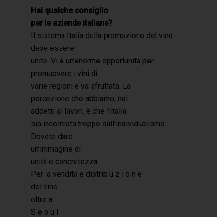
Hai qualche consiglio
per le aziende italiane?
Il sistema Italia della promozione del vino
deve essere
unito. Vi è un’enorme opportunità per
promuovere i vini di
varie regioni e va sfruttata. La
percezione che abbiamo, noi
addetti ai lavori, è che l’Italia
sia incentrata troppo sull’individualismo.
Dovete dare
un’immagine di
unità e concretezza.
Per la vendita e distrib u z i o n e
del vino
oltre a
S e o u l