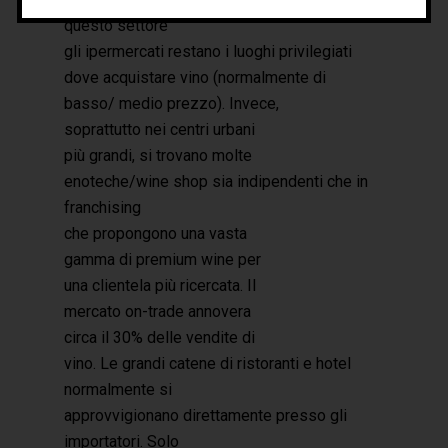
questo settore
gli ipermercati restano i luoghi privilegiati
dove acquistare vino (normalmente di
basso/ medio prezzo). Invece,
soprattutto nei centri urbani
più grandi, si trovano molte
enoteche/wine shop sia indipendenti che in
franchising
che propongono una vasta
gamma di premium wine per
una clientela più ricercata. Il
mercato on-trade annovera
circa il 30% delle vendite di
vino. Le grandi catene di ristoranti e hotel
normalmente si
approvvigionano direttamente presso gli
importatori. Solo