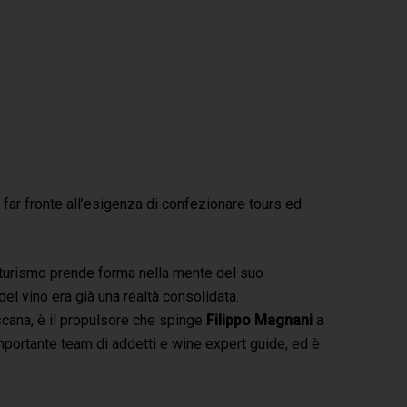
i far fronte all’esigenza di confezionare tours ed
enoturismo prende forma nella mente del suo
del vino era già una realtà consolidata.
Filippo Magnani
scana, è il propulsore che spinge
Filippo Magnani
a
Tuscany – Italy
 importante team di addetti e wine expert guide, ed è
T: +39 335 53 477 04
O: +39 0565 82 70 44
E:
fm@filippomagnani.it