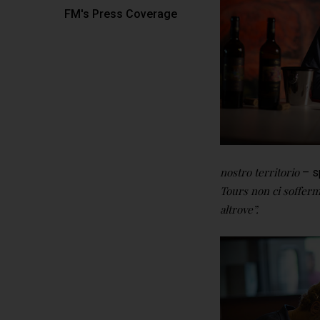
FM's Press Coverage
Hit enter to search or ESC to close
nostro territorio
– s
Tours non ci sofferm
altrove”.