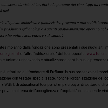
er conoscere da vicino i territori e le persone del vino. Oggi mi ren
à mai.
ale di questo ambizioso e pionieristico progetto è una soddisfazion
dai produttori agli enologi e a quanti quotidianamente operano nel 
 loro ho potuto apprendere sul campo”.
tesimo anno dalla fondazione sono presentati i due nuovi siti in
pomagnani.it
e l’altro “istituzionale” del tour operator
www.fufluns
vino e turismo), rinnovando e attualizzando così la sua la presenza
n è infatti solo il fondatore di
Fufluns
: la sua presenza nel mond
azione con testate specializzate, nonché l’organizzazione dei cors
ma WSET, di educational tour per stampa e buyer di settore e di e
e privati sul tema dell’accoglienza e l’ospitalità nelle aziende vini