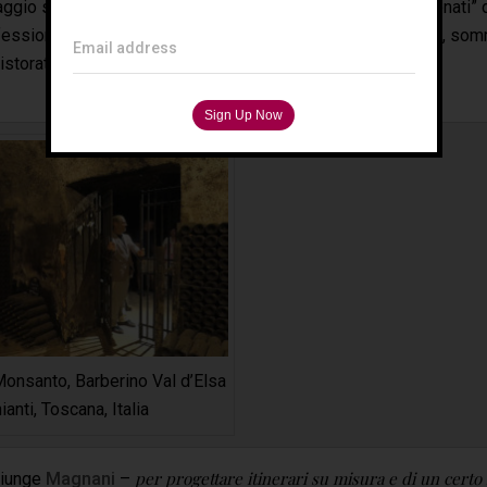
gio si rivolgono sia a viaggiatori internazionali, “appassionati” di
professionisti” del settore enogastronomico come importatori, somme
Email address
ristoratori provenienti da tutto il mondo.
Monsanto, Barberino Val d’Elsa
ianti, Toscana, Italia
per progettare itinerari su misura e di un certo l
giunge
Magnani
–