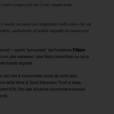
do conto sempre più che il mio viaggio della
e e anche un modo per ringraziare tutti coloro che mi
settore, unitamente al grande bagaglio di conoscenze
ternet – quello “personale” del fondatore
Filippo
.com
, che separano i due filoni concettuali su cui si
 nel mondo digitale.
o del vino è consolidata ormai da molti anni,
i della Wine & Spirit Education Trust in Italia,
venti b2b, fino alle docenze universitarie presso
cole.