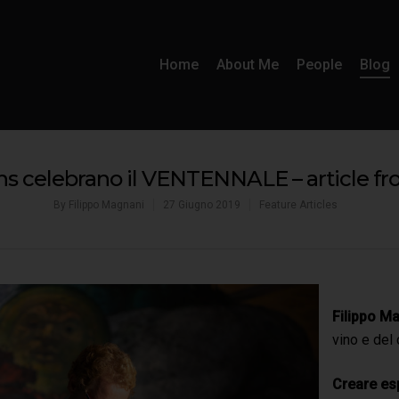
Home
About Me
People
Blog
uns celebrano il VENTENNALE – article
By
Filippo Magnani
27 Giugno 2019
Feature Articles
Filippo M
vino e del 
Creare es