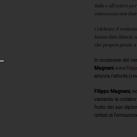
Italia e all’estero p
conoscenza non finir
Celebrare il ventenn
hanno dato fiducia: 
che proprio grazie a
In occasione del ven
Magnani
www.filip
articola l’attività (
Filippo Magnani,
no
vantando la collabor
frutto del suo diplo
istituti di formazion