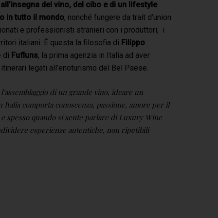
i, all’insegna del vino, del cibo e di un lifestyle
 in tutto il mondo
, nonché fungere da trait d’union
onati e professionisti stranieri con i produttori, i
rritori italiani. È questa la filosofia di
Filippo
 di
Fufluns
, la prima agenzia in Italia ad aver
itinerari legati all’enoturismo del Bel Paese.
l’assemblaggio di un grande vino, ideare un
in Italia comporta conoscenza, passione, amore per il
e spesso quando si sente parlare di Luxury Wine
–
dividere esperienze autentiche, non ripetibili