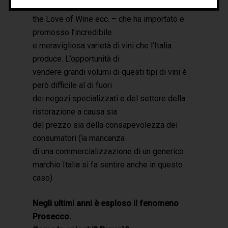
Liberty Wines, Winetraders, Mille Gusti, For
the Love of Wine ecc. – che ha importato e
promosso l’incredibile
e meravigliosa varietà di vini che l’Italia
produce. L’opportunità di
vendere grandi volumi di questi tipi di vini è
però difficile al di fuori
dei negozi specializzati e del settore della
ristorazione a causa sia
del prezzo sia della consapevolezza dei
consumatori (la mancanza
di una commercializzazione di un generico
marchio Italia si fa sentire anche in questo
caso)
Negli ultimi anni è esploso il fenomeno
Prosecco.